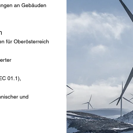
zungen an Gebäuden
n
en für Oberösterreich
erter
EC 01.1),
hnischer und