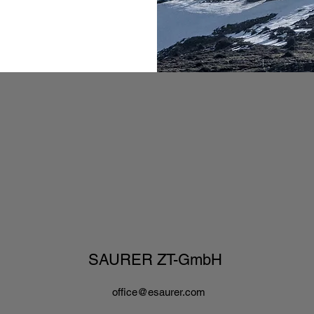
SAURER ZT-GmbH
office@esaurer.com