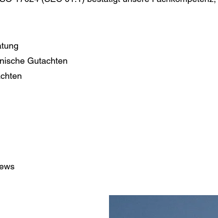
atung
hnische Gutachten
achten
iews